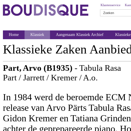
Klantenservice
Kant
Home
Klassiek
Aangenaam Klassiek Archief
Klassiek
Klassieke Zaken Aanbie
Part, Arvo (B1935)
- Tabula Rasa
Part / Jarrett / Kremer / A.o.
In 1984 werd de beroemde ECM N
release van Arvo Pärts Tabula Ras
Gidon Kremer en Tatiana Grinden
achter de geprepareerde piano. H