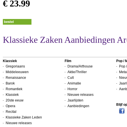
€ 23.99
Klassieke Zaken Aanbiedingen Ar
Klassiek
Film
Pop / 
Gregoriaans
Drama/Arthouse
Pop /
Middeleeuwen
Aktie/Thriller
Metal
Renaissance
Cult
Nieu
Barok
Animatie
Jaarl
Romantiek
Horror
Aanb
Klassiek
Nieuwe releases
20ste eeuw
Jaarlijsten
Blijf 
Opera
Aanbiedingen
Recital
Klassieke Zaken Leden
Nieuwe releases