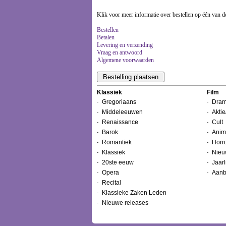
Klik voor meer informatie over bestellen op één van d
Bestellen
Betalen
Levering en verzending
Vraag en antwoord
Algemene voorwaarden
Klassiek
Film
Gregoriaans
Dram
Middeleeuwen
Aktie
Renaissance
Cult
Barok
Anim
Romantiek
Horr
Klassiek
Nieu
20ste eeuw
Jaarl
Opera
Aanb
Recital
Klassieke Zaken Leden
Nieuwe releases