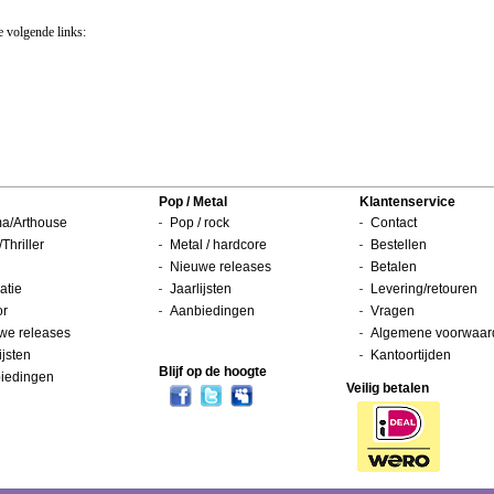
e volgende links:
Pop / Metal
Klantenservice
a/Arthouse
Pop / rock
Contact
/Thriller
Metal / hardcore
Bestellen
Nieuwe releases
Betalen
atie
Jaarlijsten
Levering/retouren
or
Aanbiedingen
Vragen
we releases
Algemene voorwaar
ijsten
Kantoortijden
Blijf op de hoogte
iedingen
Veilig betalen