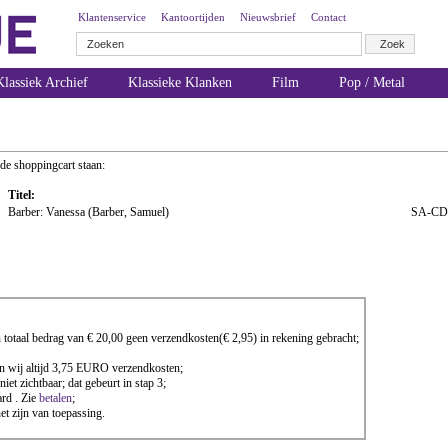
Klantenservice
Kantoortijden
Nieuwsbrief
Contact
lassiek Archief
Klassieke Klanken
Film
Pop / Metal
 de shoppingcart staan:
Titel:
Barber: Vanessa (Barber, Samuel)
SA-CD
totaal bedrag van € 20,00 geen verzendkosten(€ 2,95) in rekening gebracht;
nen wij altijd 3,75 EURO verzendkosten;
iet zichtbaar; dat gebeurt in stap 3;
rd . Zie
betalen
;
 zijn van toepassing.