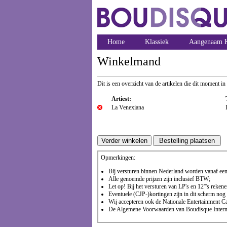
Home
Klassiek
Aangenaam K
Winkelmand
Dit is een overzicht van de artikelen die dit moment in
Artiest:
La Venexiana
Opmerkingen:
Bij versturen binnen Nederland worden vanaf een 
Alle genoemde prijzen zijn inclusief BTW;
Let op! Bij het versturen van LP's en 12'''s reke
Eventuele (CJP-)kortingen zijn in dit scherm nog n
Wij accepteren ook de Nationale Entertainment Ca
De Algemene Voorwaarden van Boudisque Internet