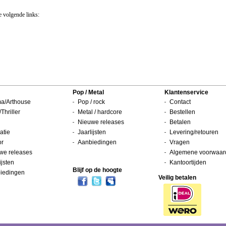
e volgende links:
Pop / Metal
Klantenservice
a/Arthouse
Pop / rock
Contact
/Thriller
Metal / hardcore
Bestellen
Nieuwe releases
Betalen
atie
Jaarlijsten
Levering/retouren
or
Aanbiedingen
Vragen
we releases
Algemene voorwaar
ijsten
Kantoortijden
Blijf op de hoogte
iedingen
Veilig betalen