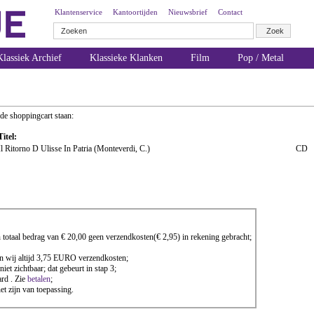
Klantenservice
Kantoortijden
Nieuwsbrief
Contact
lassiek Archief
Klassieke Klanken
Film
Pop / Metal
 de shoppingcart staan:
Titel:
Il Ritorno D Ulisse In Patria (Monteverdi, C.)
CD
totaal bedrag van € 20,00 geen verzendkosten(€ 2,95) in rekening gebracht;
nen wij altijd 3,75 EURO verzendkosten;
iet zichtbaar; dat gebeurt in stap 3;
rd . Zie
betalen
;
 zijn van toepassing.