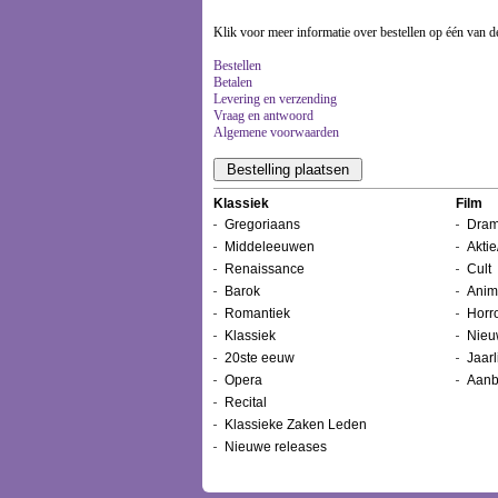
Klik voor meer informatie over bestellen op één van d
Bestellen
Betalen
Levering en verzending
Vraag en antwoord
Algemene voorwaarden
Klassiek
Film
Gregoriaans
Dram
Middeleeuwen
Aktie
Renaissance
Cult
Barok
Anim
Romantiek
Horr
Klassiek
Nieu
20ste eeuw
Jaarl
Opera
Aanb
Recital
Klassieke Zaken Leden
Nieuwe releases