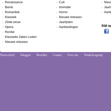
Renaissance
Cult
Nieu
Barok
Animatie
Jaarl
Romantiek
Horror
Aanb
Klassiek
Nieuwe releases
20ste eeuw
Jaarlijsten
Blijf 
Opera
Aanbiedingen
Recital
Klassieke Zaken Leden
Nieuwe releases
Nieuwsbrief
Inloggen
Bestellen
Contact
Over ons
Winkelwagentje