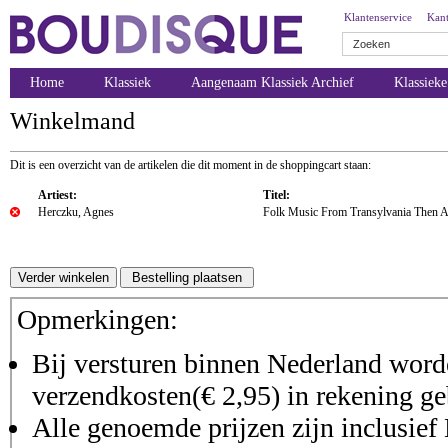
Klantenservice
Kant
Home
Klassiek
Aangenaam Klassiek Archief
Klassiek
Winkelmand
Dit is een overzicht van de artikelen die dit moment in de shoppingcart staan:
Artiest:
Titel:
Herczku, Agnes
Folk Music From Transylvania Then 
Opmerkingen:
Bij versturen binnen Nederland worde
verzendkosten(€ 2,95) in rekening ge
Alle genoemde prijzen zijn inclusie