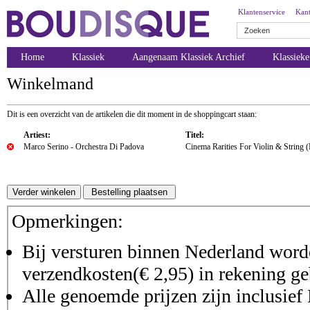
Klantenservice
Kant
Home
Klassiek
Aangenaam Klassiek Archief
Klassiek
Winkelmand
Dit is een overzicht van de artikelen die dit moment in de shoppingcart staan:
Artiest:
Titel:
Marco Serino - Orchestra Di Padova
Cinema Rarities For Violin & String 
Opmerkingen:
Bij versturen binnen Nederland worde
verzendkosten(€ 2,95) in rekening ge
Alle genoemde prijzen zijn inclusie