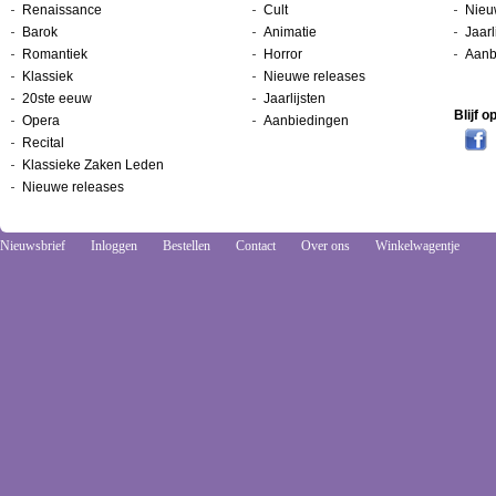
Renaissance
Cult
Nieu
Barok
Animatie
Jaarl
Romantiek
Horror
Aanb
Klassiek
Nieuwe releases
20ste eeuw
Jaarlijsten
Blijf 
Opera
Aanbiedingen
Recital
Klassieke Zaken Leden
Nieuwe releases
Nieuwsbrief
Inloggen
Bestellen
Contact
Over ons
Winkelwagentje