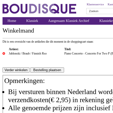
Klantenservice
Kant
Home
Klassiek
Aangenaam Klassiek Archief
Klassiek
Winkelmand
Dit is een overzicht van de artikelen die dit moment in de shoppingcart staan:
Artiest:
Titel:
Jablonski / Braub / Finnish Rso
Piano Concerto - Concerto For Two P (
Opmerkingen:
Bij versturen binnen Nederland worde
verzendkosten(€ 2,95) in rekening ge
Alle genoemde prijzen zijn inclusie