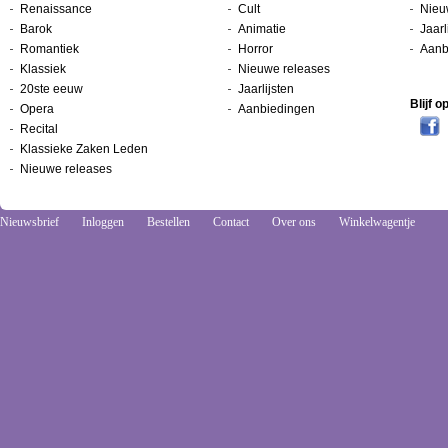
Renaissance
Cult
Nieu
Barok
Animatie
Jaarl
Romantiek
Horror
Aanb
Klassiek
Nieuwe releases
20ste eeuw
Jaarlijsten
Blijf 
Opera
Aanbiedingen
Recital
Klassieke Zaken Leden
Nieuwe releases
Nieuwsbrief
Inloggen
Bestellen
Contact
Over ons
Winkelwagentje