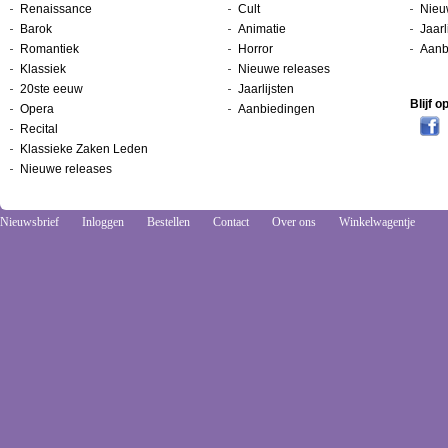
Renaissance
Cult
Nieu
Barok
Animatie
Jaarl
Romantiek
Horror
Aanb
Klassiek
Nieuwe releases
20ste eeuw
Jaarlijsten
Blijf 
Opera
Aanbiedingen
Recital
Klassieke Zaken Leden
Nieuwe releases
Nieuwsbrief
Inloggen
Bestellen
Contact
Over ons
Winkelwagentje