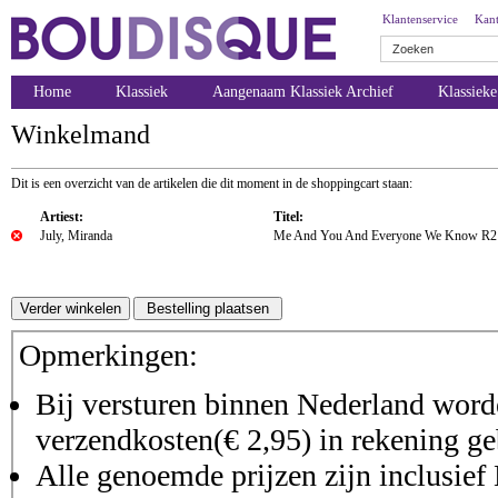
Klantenservice
Kant
Home
Klassiek
Aangenaam Klassiek Archief
Klassiek
Winkelmand
Dit is een overzicht van de artikelen die dit moment in de shoppingcart staan:
Artiest:
Titel:
July, Miranda
Me And You And Everyone We Know R2 (
Opmerkingen:
Bij versturen binnen Nederland worde
verzendkosten(€ 2,95) in rekening ge
Alle genoemde prijzen zijn inclusie