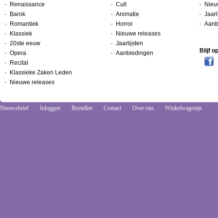
Renaissance
Cult
Nieu
Barok
Animatie
Jaarl
Romantiek
Horror
Aanb
Klassiek
Nieuwe releases
20ste eeuw
Jaarlijsten
Blijf 
Opera
Aanbiedingen
Recital
Klassieke Zaken Leden
Nieuwe releases
Nieuwsbrief
Inloggen
Bestellen
Contact
Over ons
Winkelwagentje