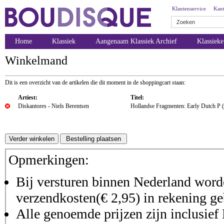
Klantenservice
Kant
Home
Klassiek
Aangenaam Klassiek Archief
Klassiek
Winkelmand
Dit is een overzicht van de artikelen die dit moment in de shoppingcart staan:
Artiest:
Titel:
Diskantores - Niels Berentsen
Hollandse Fragmenten: Early Dutch P 
Opmerkingen:
Bij versturen binnen Nederland worde
verzendkosten(€ 2,95) in rekening ge
Alle genoemde prijzen zijn inclusie