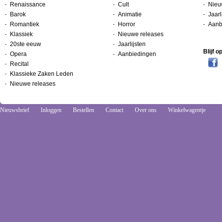
Renaissance
Cult
Nieu
Barok
Animatie
Jaarl
Romantiek
Horror
Aanb
Klassiek
Nieuwe releases
20ste eeuw
Jaarlijsten
Blijf 
Opera
Aanbiedingen
Recital
Klassieke Zaken Leden
Nieuwe releases
Nieuwsbrief
Inloggen
Bestellen
Contact
Over ons
Winkelwagentje