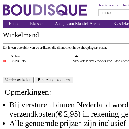
Klantenservice
Kant
Home
Klassiek
Aangenaam Klassiek Archief
Klassiek
Winkelmand
Dit is een overzicht van de artikelen die dit moment in de shoppingcart staan:
Artiest:
Titel:
Osiris Trio
Verklarte Nacht - Works For Piano (Scho
Opmerkingen:
Bij versturen binnen Nederland worde
verzendkosten(€ 2,95) in rekening ge
Alle genoemde prijzen zijn inclusie