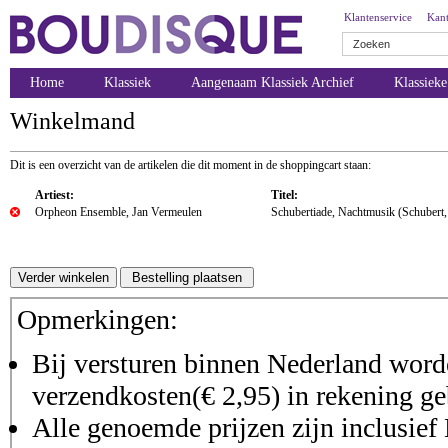
Klantenservice
Kant
Home
Klassiek
Aangenaam Klassiek Archief
Klassiek
Winkelmand
Dit is een overzicht van de artikelen die dit moment in de shoppingcart staan:
Artiest:
Titel:
Orpheon Ensemble, Jan Vermeulen
Schubertiade, Nachtmusik (Schubert,
Opmerkingen:
Bij versturen binnen Nederland worde
verzendkosten(€ 2,95) in rekening ge
Alle genoemde prijzen zijn inclusie