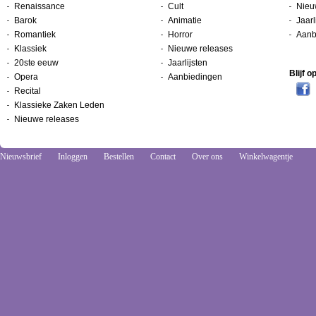
Renaissance
Cult
Nieu
Barok
Animatie
Jaarl
Romantiek
Horror
Aanb
Klassiek
Nieuwe releases
20ste eeuw
Jaarlijsten
Blijf 
Opera
Aanbiedingen
Recital
Klassieke Zaken Leden
Nieuwe releases
Nieuwsbrief
Inloggen
Bestellen
Contact
Over ons
Winkelwagentje