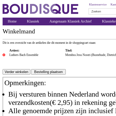
Klantenservice
Kant
Home
Klassiek
Aangenaam Klassiek Archief
Klassiek
Winkelmand
Dit is een overzicht van de artikelen die dit moment in de shoppingcart staan:
Artiest:
Titel:
Luthers Bach Ensemble
Membra Jesu Nostri (Buxtehude, Dietric
Opmerkingen:
Bij versturen binnen Nederland worde
verzendkosten(€ 2,95) in rekening ge
Alle genoemde prijzen zijn inclusie