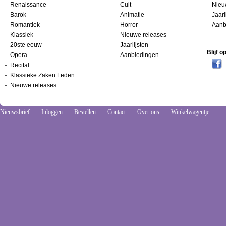
Renaissance
Cult
Nieu
Barok
Animatie
Jaarl
Romantiek
Horror
Aanb
Klassiek
Nieuwe releases
20ste eeuw
Jaarlijsten
Blijf 
Opera
Aanbiedingen
Recital
Klassieke Zaken Leden
Nieuwe releases
Nieuwsbrief
Inloggen
Bestellen
Contact
Over ons
Winkelwagentje