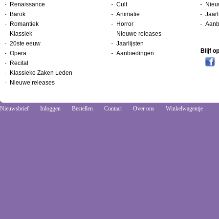
Renaissance
Cult
Nieu
Barok
Animatie
Jaarl
Romantiek
Horror
Aanb
Klassiek
Nieuwe releases
20ste eeuw
Jaarlijsten
Blijf 
Opera
Aanbiedingen
Recital
Klassieke Zaken Leden
Nieuwe releases
Nieuwsbrief
Inloggen
Bestellen
Contact
Over ons
Winkelwagentje