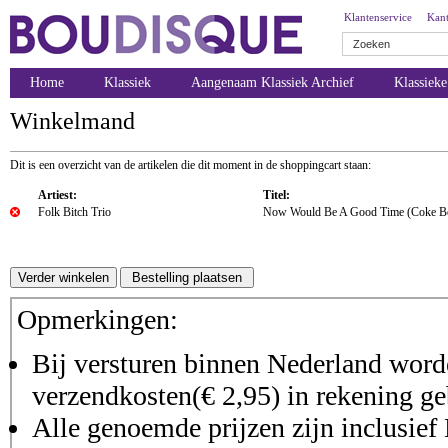
Klantenservice
Kant
Home
Klassiek
Aangenaam Klassiek Archief
Klassiek
Winkelmand
Dit is een overzicht van de artikelen die dit moment in de shoppingcart staan:
Artiest:
Titel:
Folk Bitch Trio
Now Would Be A Good Time (Coke Bo
Opmerkingen:
Bij versturen binnen Nederland worde
verzendkosten(€ 2,95) in rekening ge
Alle genoemde prijzen zijn inclusie