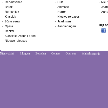
Renaissance
Cult
Nieu
Barok
Animatie
Jaarl
Romantiek
Horror
Aanb
Klassiek
Nieuwe releases
20ste eeuw
Jaarlijsten
Blijf 
Opera
Aanbiedingen
Recital
Klassieke Zaken Leden
Nieuwe releases
Nieuwsbrief
Inloggen
Bestellen
Contact
Over ons
Winkelwagentje