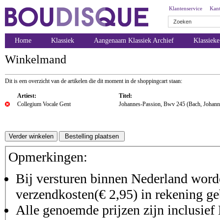
Klantenservice
Kant
Home
Klassiek
Aangenaam Klassiek Archief
Klassiek
Winkelmand
Dit is een overzicht van de artikelen die dit moment in de shoppingcart staan:
Artiest:
Titel:
Collegium Vocale Gent
Johannes-Passion, Bwv 245 (Bach, Johann
Opmerkingen:
Bij versturen binnen Nederland worde
verzendkosten(€ 2,95) in rekening ge
Alle genoemde prijzen zijn inclusie