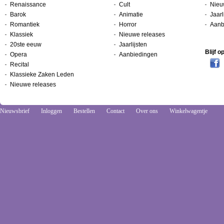
Renaissance
Cult
Nieu
Barok
Animatie
Jaarl
Romantiek
Horror
Aanb
Klassiek
Nieuwe releases
20ste eeuw
Jaarlijsten
Blijf 
Opera
Aanbiedingen
Recital
Klassieke Zaken Leden
Nieuwe releases
Nieuwsbrief
Inloggen
Bestellen
Contact
Over ons
Winkelwagentje