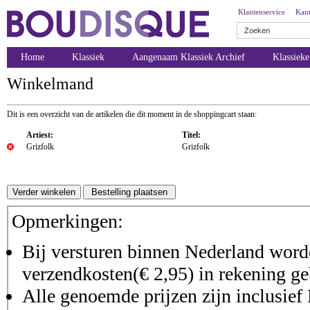
Klantenservice
Kant
Home
Klassiek
Aangenaam Klassiek Archief
Klassiek
Winkelmand
Dit is een overzicht van de artikelen die dit moment in de shoppingcart staan:
Artiest:
Titel:
Grizfolk
Grizfolk
Opmerkingen:
Bij versturen binnen Nederland worde
verzendkosten(€ 2,95) in rekening ge
Alle genoemde prijzen zijn inclusie