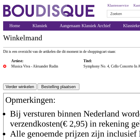
Klantenservice
Kant
Home
Klassiek
Aangenaam Klassiek Archief
Klassiek
Winkelmand
Dit is een overzicht van de artikelen die dit moment in de shoppingcart staan:
Artiest:
Titel:
Musica Viva - Alexander Rudin
Symphony No. 4, Cello Concerto In 
Opmerkingen:
Bij versturen binnen Nederland worde
verzendkosten(€ 2,95) in rekening ge
Alle genoemde prijzen zijn inclusie