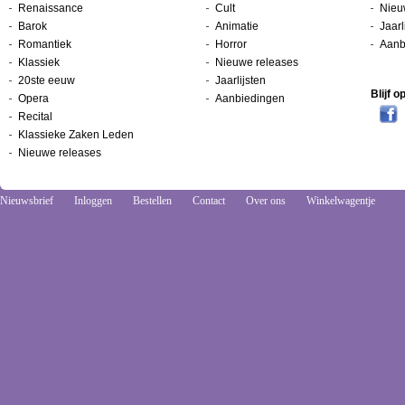
Renaissance
Cult
Nieu
Barok
Animatie
Jaarl
Romantiek
Horror
Aanb
Klassiek
Nieuwe releases
20ste eeuw
Jaarlijsten
Blijf 
Opera
Aanbiedingen
Recital
Klassieke Zaken Leden
Nieuwe releases
Nieuwsbrief
Inloggen
Bestellen
Contact
Over ons
Winkelwagentje