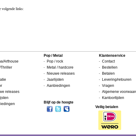
e volgende links:
Pop / Metal
Klantenservice
a/Arthouse
Pop / rock
Contact
/Thriller
Metal / hardcore
Bestellen
Nieuwe releases
Betalen
atie
Jaarlijsten
Levering/retouren
or
Aanbiedingen
Vragen
we releases
Algemene voorwaar
ijsten
Kantoortijden
Blijf op de hoogte
iedingen
Veilig betalen