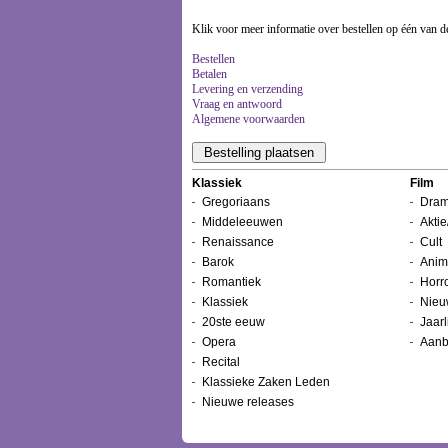
Klik voor meer informatie over bestellen op één van d
Bestellen
Betalen
Levering en verzending
Vraag en antwoord
Algemene voorwaarden
Klassiek
Film
Gregoriaans
Dram
Middeleeuwen
Aktie
Renaissance
Cult
Barok
Anim
Romantiek
Horr
Klassiek
Nieu
20ste eeuw
Jaarl
Opera
Aanb
Recital
Klassieke Zaken Leden
Nieuwe releases