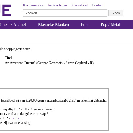
Klantenservice
Kantoortijden
Nieuwsbrief
Contact
lassiek Archief
Klassieke Klanken
Film
Pop / Metal
 de shoppingcart staan:
Titel:
An American Dream? (George Gershwin - Aaron Copland - R)
totaal bedrag van € 20,00 geen verzendkosten(€ 2,95) in rekening gebracht;
nen wij altijd 3,75 EURO verzendkosten;
iet zichtbaar; dat gebeurt in stap 3;
rd . Zie
betalen
;
 zijn van toepassing.