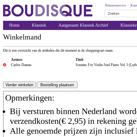
Klantenservice
Kant
Home
Klassiek
Aangenaam Klassiek Archief
Klassiek
Winkelmand
Dit is een overzicht van de artikelen die dit moment in de shoppingcart staan:
Artiest:
Titel:
Carlos Damas
Sonatas For Violin And Piano Vol. I (Lu
Opmerkingen:
Bij versturen binnen Nederland worde
verzendkosten(€ 2,95) in rekening ge
Alle genoemde prijzen zijn inclusie