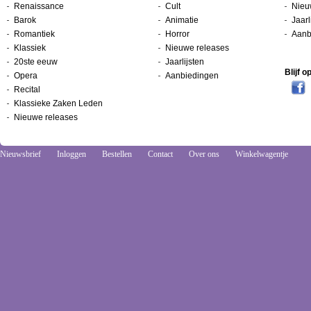
Renaissance
Cult
Nieu
Barok
Animatie
Jaarl
Romantiek
Horror
Aanb
Klassiek
Nieuwe releases
20ste eeuw
Jaarlijsten
Blijf 
Opera
Aanbiedingen
Recital
Klassieke Zaken Leden
Nieuwe releases
Nieuwsbrief
Inloggen
Bestellen
Contact
Over ons
Winkelwagentje