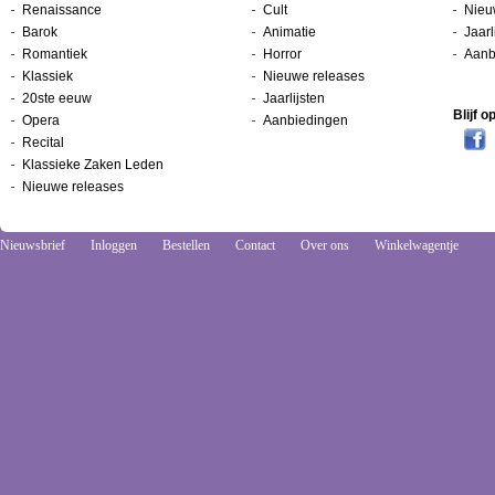
Renaissance
Cult
Nieu
Barok
Animatie
Jaarl
Romantiek
Horror
Aanb
Klassiek
Nieuwe releases
20ste eeuw
Jaarlijsten
Blijf 
Opera
Aanbiedingen
Recital
Klassieke Zaken Leden
Nieuwe releases
Nieuwsbrief
Inloggen
Bestellen
Contact
Over ons
Winkelwagentje