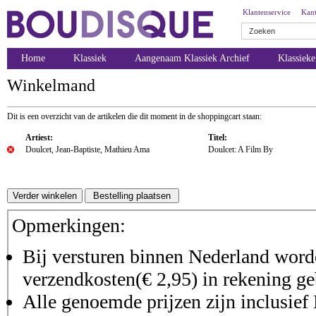
Klantenservice
Kant
Home
Klassiek
Aangenaam Klassiek Archief
Klassiek
Winkelmand
Dit is een overzicht van de artikelen die dit moment in de shoppingcart staan:
Artiest:
Titel:
Doulcet, Jean-Baptiste, Mathieu Ama
Doulcet: A Film By
Opmerkingen:
Bij versturen binnen Nederland worde
verzendkosten(€ 2,95) in rekening ge
Alle genoemde prijzen zijn inclusie