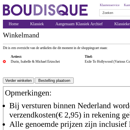
Klantenservice
Kant
Home
Klassiek
Aangenaam Klassiek Archief
Klassiek
Winkelmand
Dit is een overzicht van de artikelen die dit moment in de shoppingcart staan:
Artiest:
Titel:
Durin, Isabelle & Michael Ertzschei
Exile To Hollywood (Various C
Opmerkingen:
Bij versturen binnen Nederland worde
verzendkosten(€ 2,95) in rekening ge
Alle genoemde prijzen zijn inclusie