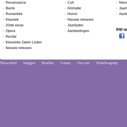
Renaissance
Cult
Nieu
Barok
Animatie
Jaarl
Romantiek
Horror
Aanb
Klassiek
Nieuwe releases
20ste eeuw
Jaarlijsten
Blijf 
Opera
Aanbiedingen
Recital
Klassieke Zaken Leden
Nieuwe releases
Nieuwsbrief
Inloggen
Bestellen
Contact
Over ons
Winkelwagentje